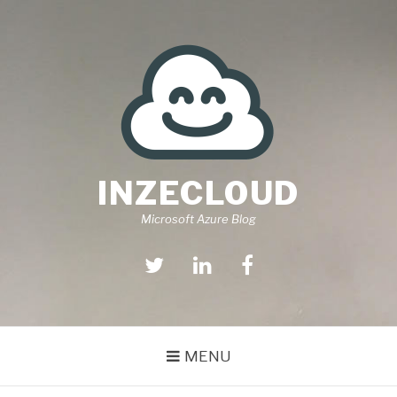
Aller
au
contenu
INZECLOUD
Microsoft Azure Blog
Twitter
Linkedin
Facebook
MENU