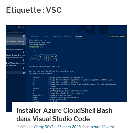
Étiquette :
VSC
Installer Azure CloudShell Bash
dans Visual Studio Code
Publié par
Rémy BOVI
le
13 mars 2026
dans
Azure (divers)