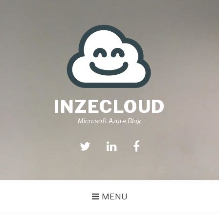
Aller
au
contenu
INZECLOUD
Microsoft Azure Blog
Twitter
Linkedin
Facebook
MENU