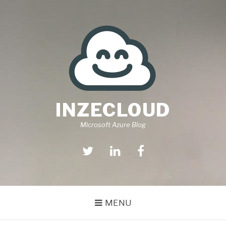
Aller
au
contenu
INZECLOUD
Microsoft Azure Blog
Twitter
Linkedin
Facebook
MENU