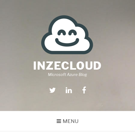
Aller
au
contenu
INZECLOUD
Microsoft Azure Blog
Twitter
Linkedin
Facebook
MENU