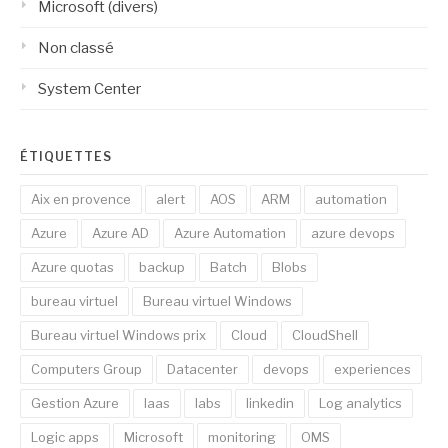
Microsoft (divers)
Non classé
System Center
ÉTIQUETTES
Aix en provence
alert
AOS
ARM
automation
Azure
Azure AD
Azure Automation
azure devops
Azure quotas
backup
Batch
Blobs
bureau virtuel
Bureau virtuel Windows
Bureau virtuel Windows prix
Cloud
CloudShell
Computers Group
Datacenter
devops
experiences
Gestion Azure
Iaas
labs
linkedin
Log analytics
Logic apps
Microsoft
monitoring
OMS