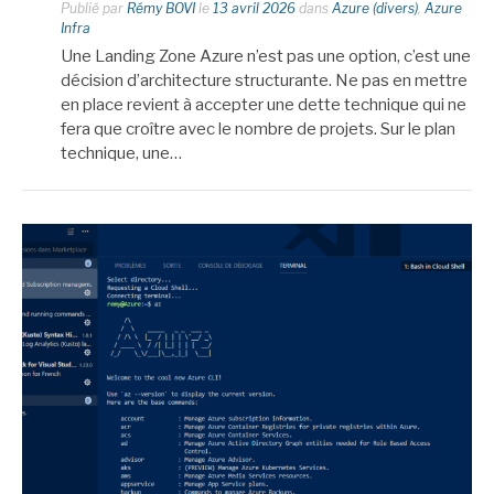
Publié par
Rémy BOVI
le
13 avril 2026
dans
Azure (divers)
,
Azure
Infra
Une Landing Zone Azure n’est pas une option, c’est une
décision d’architecture structurante. Ne pas en mettre
en place revient à accepter une dette technique qui ne
fera que croître avec le nombre de projets. Sur le plan
technique, une…