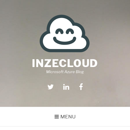
Aller
au
contenu
INZECLOUD
Microsoft Azure Blog
Twitter
Linkedin
Facebook
MENU