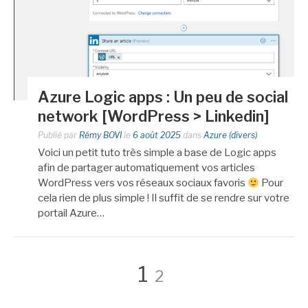
Azure Logic apps : Un peu de social
network [WordPress > Linkedin]
Publié par
Rémy BOVI
le
6 août 2025
dans
Azure (divers)
Voici un petit tuto très simple a base de Logic apps
afin de partager automatiquement vos articles
WordPress vers vos réseaux sociaux favoris
Pour
cela rien de plus simple ! Il suffit de se rendre sur votre
portail Azure…
Pagination
Page
Page
1
2