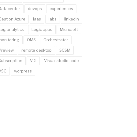
Datacenter
devops
experiences
Gestion Azure
Iaas
labs
linkedin
Log analytics
Logic apps
Microsoft
monitoring
OMS
Orchestrator
Preview
remote desktop
SCSM
Subscription
VDI
Visual studio code
VSC
worpress