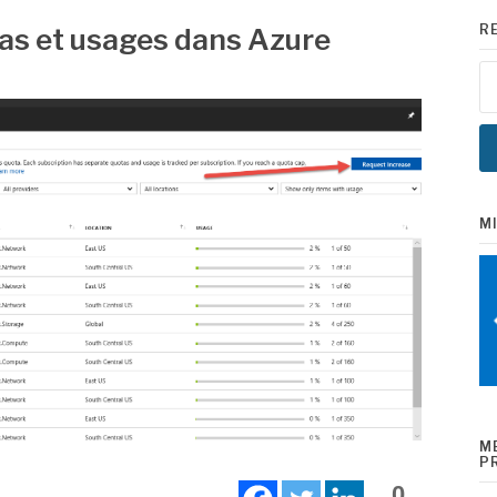
R
tas et usages dans Azure
Re
M
M
P
0