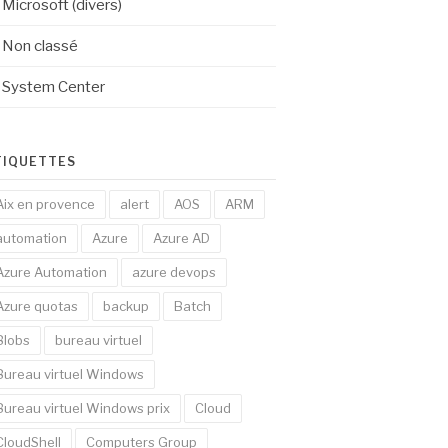
Microsoft (divers)
Non classé
System Center
TIQUETTES
Aix en provence
alert
AOS
ARM
automation
Azure
Azure AD
Azure Automation
azure devops
Azure quotas
backup
Batch
Blobs
bureau virtuel
Bureau virtuel Windows
Bureau virtuel Windows prix
Cloud
CloudShell
Computers Group